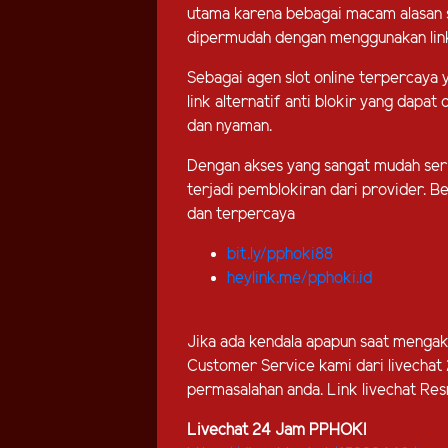
utama karena bebagai macam alasan s
dipermudah dengan menggunakan link 
Sebagai agen slot online terpercay
link alternatif anti blokir yang da
dan nyaman.
Dengan akses yang sangat mudah sert
terjadi pemblokiran dari provider. B
dan terpercaya
bit.ly/pphoki88
heylink.me/pphoki.id
Jika ada kendala apapun saat menga
Customer Service kami dari livecha
permasalahan anda. Link livechat Re
Livechat 24 Jam PPHOKI