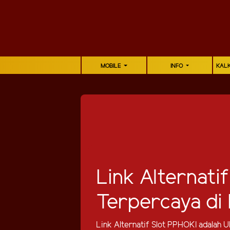
MOBILE
INFO
KAL
Link Alternati
Terpercaya di 
Link Alternatif Slot PPHOKI adalah U