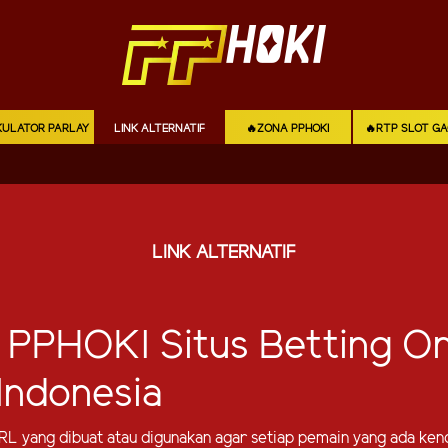
KULATOR PARLAY
LINK ALTERNATIF
🔥ZONA PPHOKI
🔥RTP SLOT G
LINK ALTERNATIF
f PPHOKI Situs Betting On
Indonesia
RL yang dibuat atau digunakan agar setiap pemain yang ada kend